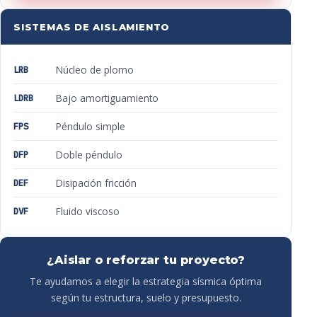
SISTEMAS DE AISLAMIENTO
Núcleo de plomo
LRB
Bajo amortiguamiento
LDRB
Péndulo simple
FPS
Doble péndulo
DFP
Disipación fricción
DEF
Fluido viscoso
DVF
¿Aislar o reforzar tu proyecto?
Te ayudamos a elegir la estrategia sísmica óptima
según tu estructura, suelo y presupuesto.