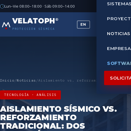
SISTEMA
Lun–Vie 08:00–18:00 · Sáb 09:00–14:00
PROYEC
VELATOPH
®
EN
PROTECCIÓN SÍSMICA
NOTICIAS
EMPRESA
SOFTWAR
SOLICIT
Inicio
/
Noticias
/
Aislamiento vs. reforzamiento
TECNOLOGÍA · ANÁLISIS
AISLAMIENTO SÍSMICO VS.
REFORZAMIENTO
TRADICIONAL: DOS