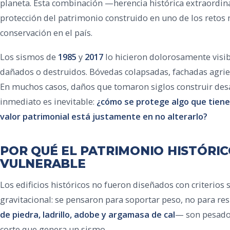
planeta. Esta combinación —herencia histórica extraordin
protección del patrimonio construido en uno de los retos 
conservación en el país.
Los sismos de
1985
y
2017
lo hicieron dolorosamente visib
dañados o destruidos. Bóvedas colapsadas, fachadas agri
En muchos casos, daños que tomaron siglos construir des
inmediato es inevitable:
¿cómo se protege algo que tiene 
valor patrimonial está justamente en no alterarlo?
POR QUÉ EL PATRIMONIO HISTÓRI
VULNERABLE
Los edificios históricos no fueron diseñados con criterios
gravitacional: se pensaron para soportar peso, no para res
de piedra, ladrillo, adobe y argamasa de cal
— son pesados,
corte que genera un sismo.